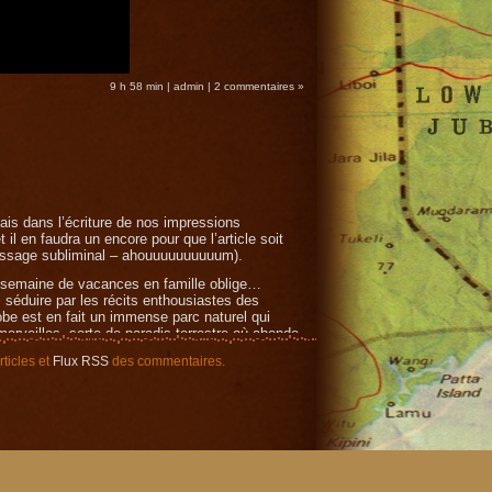
9 h 58 min | admin | 2 commentaires »
is dans l’écriture de nos impressions
il en faudra un encore pour que l’article soit
(Message subliminal – ahouuuuuuuuuum).
, semaine de vacances en famille oblige…
 séduire par les récits enthousiastes des
be est en fait un immense parc naturel qui
merveilles, sorte de paradis terrestre où abonde
imalière, de paysages arides et magnifiques,
ticles et
Flux RSS
des commentaires.
 complètement sec en contre-jour bref, l’Afrique
cin.
ue tu viens chercher, les organisateurs sur place
es infrastructures nécessaires, tu gagnes à
e. Finis les surprises, tu coches dans ton guide
plus ! » vous devez vous dire… Croyez bien que