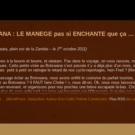
NA : LE MANEGE pas si ENCHANTE que ça …
er
ipata, plein est de la Zambie – le 1
octobre 2011)
 à la bourre et bourre, et ratatam. Pas dans le voyage, on vous rassure, ma
es. Cette petite virée au Botswana s’est passée il y a déjà plus d’un mois, et 
ais petit à petit on rattrape le retard de nos cyclo-reportages, hein Fred ? 
assage éclair au Botswana, nous avons enfilé le costume du parfait touriste
z au Botswana ? Il FAUT faire Chobe ! », nous dit-on. Ok, nous nous laissons
en revenant, et organisons pour nos proches une brève escapade là-bas. Cho
 plus de onze mille km². La zone est traversée par l’Okavango, la rivière aux 
e … et touristes venus prendre des clichés spectaculaires de scène de vie an
e ... (WordPress - traduction: Autour d'un Café) Thème Constructor /
Flux RSS
des ar
n, du soleil couchant gros et tout rouge qui vibre dans l’horizon, un arbre noir
e d’images quand t’étais petit, ou du poster dans la salle d’attente de ton méde
au touriste, c’est facile car la règle du jeu est très simple. Déjà, tu sais ce q
ême mieux que toi), et comme c’est pas le pognon qui manque ici pour avoir l
ups ! Satisfait, tu repars avec tes photos et t’as vu tous les animaux d’Afriqu
 fait. Chérie l’année prochaine on fait le Viet-Nam»
 qu’ils sont lourds à toujours tout critiquer ! Ils sont pas parfaits eux non 