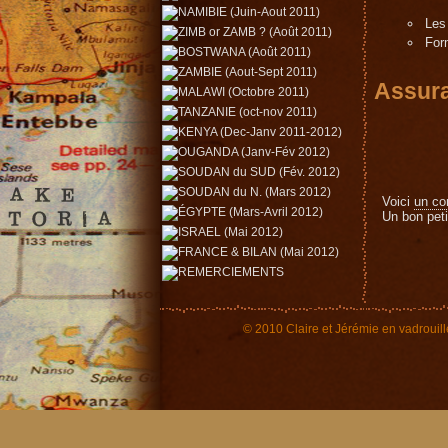
Le
For
Assur
Voici
un co
Un bon peti
© 2010 Claire et Jérémie en vadrouill